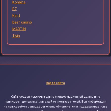
Kometa
R7
Kent
beef casino
MARTIN
1win
Карта сайта
Сайт создан исключительно с информационной целью и не
принимает денежных платежей от пользователей. Вся информация
на наших веб-страницах регулярно обновляется и поддерживается в