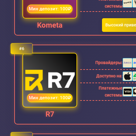
системы
Мин депозит: 100₽
Kometa
Высокий приве
#6
Провайдеры:
Доступно на:
Платежные
системы
Мин депозит: 100₽
R7