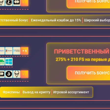
ПОЛУЧИТЬ БОНУС
+ 3
тственный бонус
Еженедельный кэшбэк до 15%
Широкий выбор
ПРИВЕТСТВЕННЫЙ
+ 6
275% + 210 FS на первые
ПОЛУЧИТЬ БОНУС
+ 2
Фриспины
Вывод на крипту
Игровой ассортимент