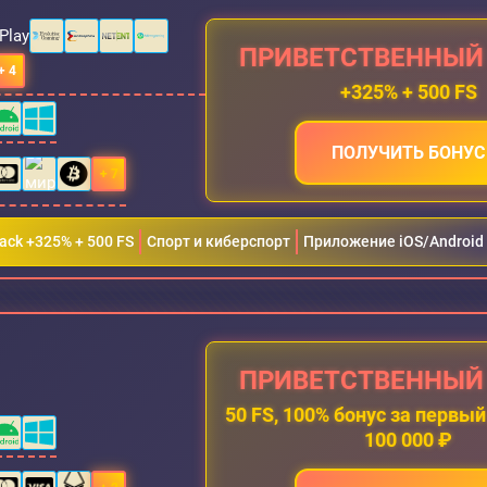
Play
ПРИВЕТСТВЕННЫЙ
+ 4
+325% + 500 FS
ПОЛУЧИТЬ БОНУС
+ 7
ack +325% + 500 FS
Спорт и киберспорт
Приложение iOS/Android
ПРИВЕТСТВЕННЫЙ
50 FS, 100% бонус за первый
100 000 ₽