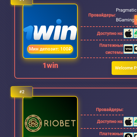
Pragmatic
Провайдеры:
BGaming
Доступно на:
Платежные
Мин депозит: 100₽
системы
1win
Welcome P
#2
Провайдеры:
Доступно на:
Платежные