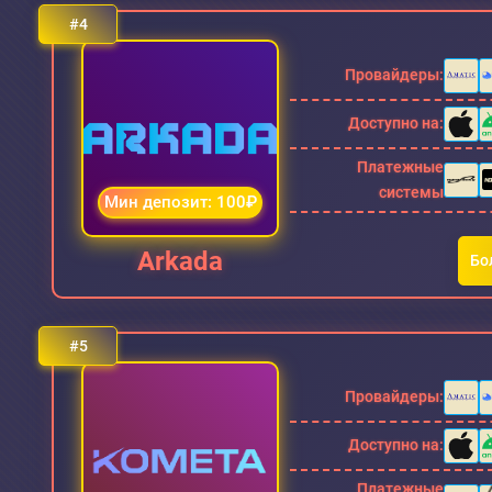
#4
Провайдеры:
Доступно на:
Платежные
системы
Мин депозит: 100₽
Arkada
Бо
#5
Провайдеры:
Доступно на:
Платежные