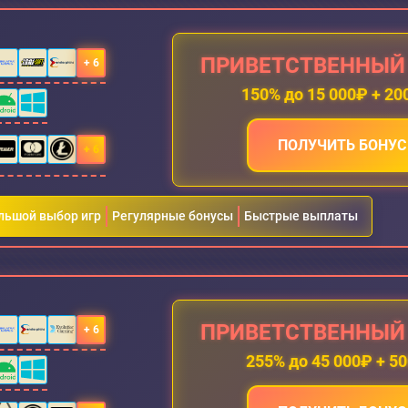
ПРИВЕТСТВЕННЫЙ
+ 6
150% до 15 000₽ + 20
ПОЛУЧИТЬ БОНУС
+ 6
льшой выбор игр
Регулярные бонусы
Быстрые выплаты
ПРИВЕТСТВЕННЫЙ
+ 6
255% до 45 000₽ + 50