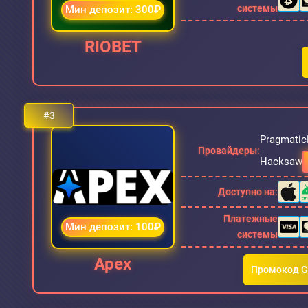
системы
Мин депозит: 300₽
RIOBET
#3
Pragmatic
Провайдеры:
Hacksaw
Доступно на:
Платежные
Мин депозит: 100₽
системы
Apex
Промокод G