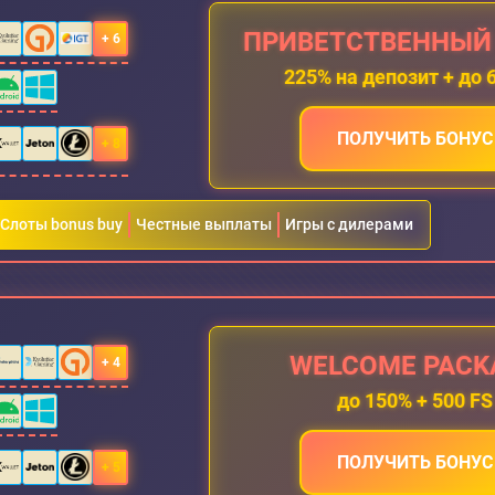
ПРИВЕТСТВЕННЫЙ
+ 6
225% на депозит + до 
ПОЛУЧИТЬ БОНУС
+ 8
Слоты bonus buy
Честные выплаты
Игры с дилерами
WELCOME PACK
+ 4
до 150% + 500 FS
ПОЛУЧИТЬ БОНУС
+ 5