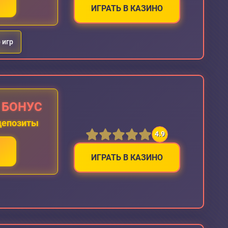
ИГРАТЬ В КАЗИНО
 игр
 БОНУС
 депозиты
4.9
ИГРАТЬ В КАЗИНО