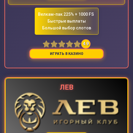
Велкам-пак 225% + 1000 FS
Быстрые выплаты
Большой выбор слотов
4.9
ИГРАТЬ В КАЗИНО
ЛЕВ