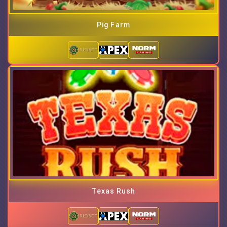
Pig Farm
Texas Rush