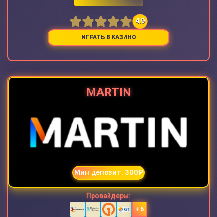
4.9
ИГРАТЬ В КАЗИНО
MARTIN
Мин депозит: 300₽
Провайдеры:
+ 6