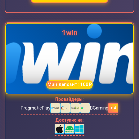
1win
Мин депозит: 100₽
Провайдеры:
PragmaticPlay
BGaming
+ 4
Доступно на: