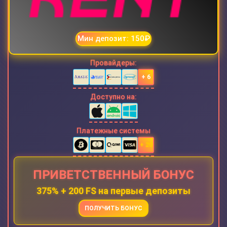
Мин депозит: 150₽
Провайдеры:
+ 6
Доступно на:
Платежные системы
+ 20
ПРИВЕТСТВЕННЫЙ БОНУС
375% + 200 FS на первые депозиты
ПОЛУЧИТЬ БОНУС