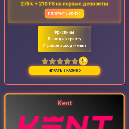
275% + 210 FS на первые депозиты
ПОЛУЧИТЬ БОНУС
Фриспины
Вывод на крипту
Игровой ассортимент
4.9
ИГРАТЬ В КАЗИНО
Kent