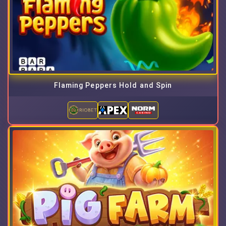
Flaming Peppers Hold and Spin