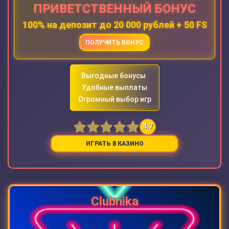
ПРИВЕТСТВЕННЫЙ БОНУС
100% на депозит до 20 000 рублей + 50 FS
ПОЛУЧИТЬ БОНУС
Выгодные бонусы
Удобные выплаты
Огромный выбор игр
4.7
ИГРАТЬ В КАЗИНО
Clubnika