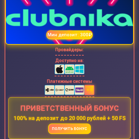
Мин депозит: 300₽
Провайдеры:
Доступно на:
Платежные системы
+ 9
ПРИВЕТСТВЕННЫЙ БОНУС
100% на депозит до 20 000 рублей + 50 FS
ПОЛУЧИТЬ БОНУС