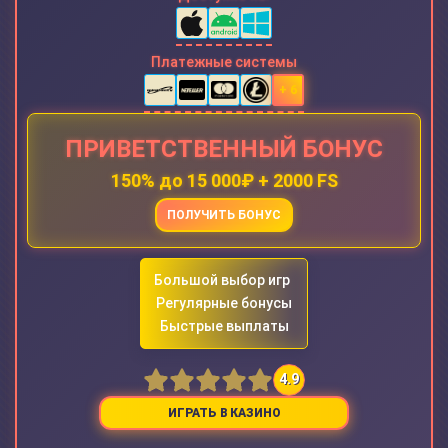
Платежные системы
+ 6
ПРИВЕТСТВЕННЫЙ БОНУС
150% до 15 000₽ + 2000 FS
ПОЛУЧИТЬ БОНУС
Большой выбор игр
Регулярные бонусы
Быстрые выплаты
4.9
ИГРАТЬ В КАЗИНО