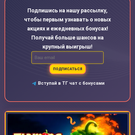
Подпишись на нашу рассылку,
чтобы первым узнавать о новых
акциях и ежедневных бонусах!
Получай больше шансов на
крупный выигрыш!
Вступай в ТГ чат с бонусами